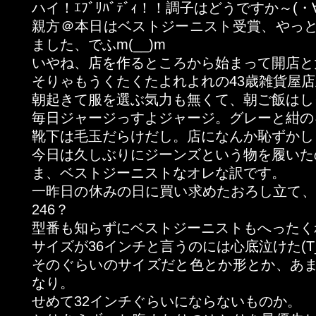
ハイ！ｴﾌﾞﾘﾊﾞﾃﾞｨ！！調子はどうですか～(・∀
親方＠本日はベストジーニスト受賞、やっ
ました、でふm(__)m
いやね、店を作るところから始まって開店と
そりゃもうくたくたよれよれの43歳雑貨屋
朝起きて服を選ぶ気力も無くて、朝ご飯はし
毎日ジャージっすよジャージ。グレーと紺の
靴下は毛玉だらけだし。店になんか恥ずかし
今日は久しぶりにジーンズという物を履いた
ま、ベストジーニストなオレな訳です。
一昨日の休みの日に買い求めたおろし立て、エ
246？
型番も知らずにベストジーニストもへったく
サイズが36インチと言うのには心底泣けた(T_
そのぐらいのサイズだと色とか形とか、あ
なり。
せめて32インチぐらいにならないものか。