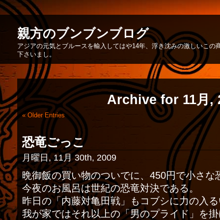
親方のブンブンブログ
アジアの元気とブルースを輸入してはや14年、浮き沈みの激しいこの
下さいまし。
Archive for 11月,
« Older Entries
恐竜ごっこ
月曜日, 11月 30th, 2009
晩御飯の買い物のついでに、450円で小さな
今夜のお風呂は世紀の恐竜対決である。
昨日の「内藤対亀田戦」もコブシに力の入る
我が家ではそれ以上の「男のプライド」を掛