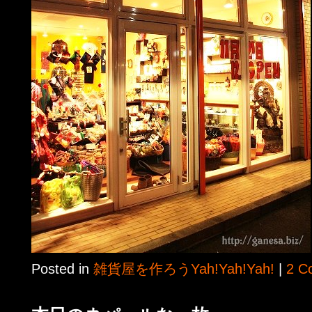
Posted in
雑貨屋を作ろうYah!Yah!Yah!
|
2 C