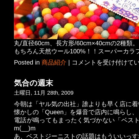
丸/直径60cm、長方形/60cm×40cmの2種類。
もちろん天然ウール100%！！スーパーカラ
Posted in
商品紹介
|
コメントを受け付けて
気合の週末
土曜日, 11月 28th, 2009
今朝は「ヤル気の出社」誰よりも早く店に着
懐かしの「Queen」を爆音で店内に鳴らし、
電話が鳴ってもまったく気づかない「ベス
m(__)m
あ、ベストジーニストの話題はもういいっす