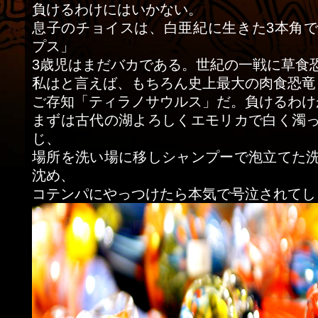
負けるわけにはいかない。
息子のチョイスは、白亜紀に生きた3本角
プス」
3歳児はまだバカである。世紀の一戦に草食
私はと言えば、もちろん史上最大の肉食恐竜「T
ご存知「ティラノサウルス」だ。負けるわけ
まずは古代の湖よろしくエモリカで白く濁
じ、
場所を洗い場に移しシャンプーで泡立てた
沈め、
コテンパにやっつけたら本気で号泣されてし