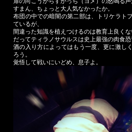
扉の向こうからすがっち（ヨメ）の怒鳴る声
すまん、ちょっと大人気なかったか。
布団の中での暗闇の第二部は、トリケラト
ているが、
間違った知識を植えつけるのは教育上良くな
だってティラノサウルスは史上最強の肉食恐
酒の入り方によってはもう一度、更に激し
ろう。
覚悟して戦いにいどめ、息子よ。