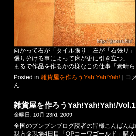
向かって右が「タイル張り」左が「石張り」
張り分ける事によって床が更に引き立つ。
まるで作品を作るかの様なこの仕事「素晴ら
Posted in
雑貨屋を作ろうYah!Yah!Yah!
|
コ
ん
雑貨屋を作ろうYah!Yah!Yah!/Vol.1
金曜日, 10月 23rd, 2009
全国のブンブンブログ読者の皆様こんばんはm(
親方＠現場4日目「QPコーワゴールド」購