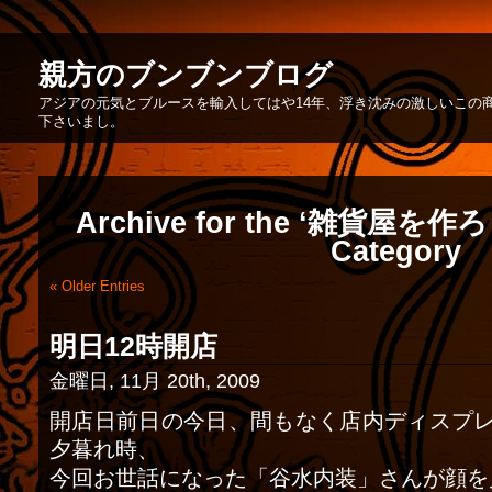
親方のブンブンブログ
アジアの元気とブルースを輸入してはや14年、浮き沈みの激しいこの
下さいまし。
Archive for the ‘雑貨屋を作ろう
Category
« Older Entries
明日12時開店
金曜日, 11月 20th, 2009
開店日前日の今日、間もなく店内ディスプ
夕暮れ時、
今回お世話になった「谷水内装」さんが顔を