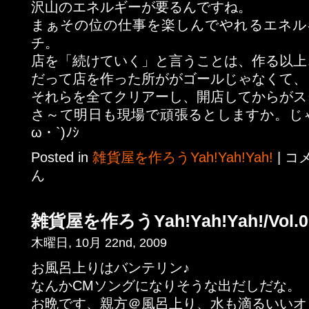
沢山のエネルギーが要るんですね。
まぁその位の仕事を楽しんでやれるエネル
チ。
店を「続けていく」と言うことは、作る以上、
だって店を作った所ががゴールじゃなくて、
それらを全てクリアーし、開店してからがス
さ～て明日も現場で頑張るとしますか。じゃおやす
ω・`)ﾉｼ
Posted in
雑貨屋を作ろうYah!Yah!Yah!
|
コ
ん
雑貨屋を作ろうYah!Yah!Yah!/Vol.0
木曜日, 10月 22nd, 2009
お風呂上りはバンテリン♪
なんかCMソングになりそうな出だしだな。
お晩です、親方＠風呂上り、水も滴るいいオ