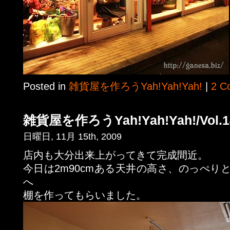
Posted in
雑貨屋を作ろうYah!Yah!Yah!
|
2 C
雑貨屋を作ろうYah!Yah!Yah!/Vol.1
日曜日, 11月 15th, 2009
店内も大分出来上がってきて完成間近。
今日は2m90cmある天井の高さ、のっぺり
へ
棚を作ってもらいました。