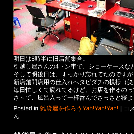
明日は8時半に旧店舗集合。
引越し屋さんの4トン車で、ショーケースな
そして明後日は、すっかり忘れてたのですが
新店舗開店用の仕入れへタビダチの模様（笑
毎日忙しくて疲れてるけど、お店を作るのっ
さ～て、風呂入って一杯呑んでさっさと寝よ
Posted in
雑貨屋を作ろうYah!Yah!Yah!
|
コ
ん