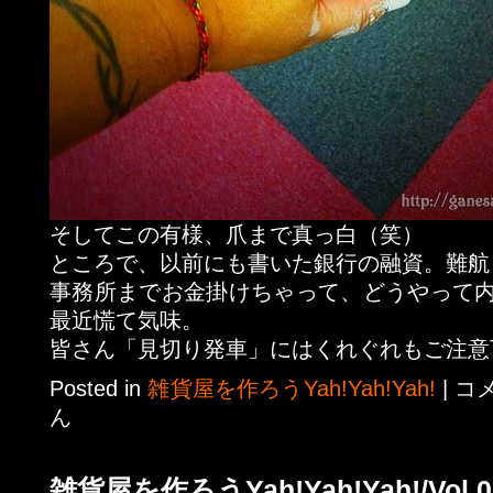
そしてこの有様、爪まで真っ白（笑）
ところで、以前にも書いた銀行の融資。難航
事務所までお金掛けちゃって、どうやって
最近慌て気味。
皆さん「見切り発車」にはくれぐれもご注意
Posted in
雑貨屋を作ろうYah!Yah!Yah!
|
コ
ん
雑貨屋を作ろうYah!Yah!Yah!/Vol.0