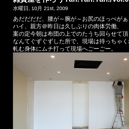
水曜日, 10月 21st, 2009
あだだだだ、腰が～腕が～お尻のほっぺがぁ
ハイ、親方＠昨日は久しぶりの肉体労働、
案の定今朝は布団の上でのたうち回らせて頂き
なんてぐずぐずした所で、現場は待っちゃく
軋む身体にムチ打って現場へごーごー。