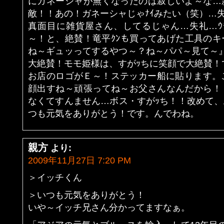
にガネーシャが無くなったのは寂しいよ～な…
敵！！あの！ガネーシャじゃﾅｲみたい（笑）…
真面目に雑貨屋さん、してるじゃん…失礼…ｳ
～！と、絶賛！竜平ｸﾝも買ってあげた工具の
ね～ギュッってするやつ～？ね～パパ～見て～』
大絶賛！モモ姫様は、すがｯちに笑顔で大絶賛！
お店のロゴがＥ～！ステッカー船に貼ります。これ
顔出すね～頑張ってね～お父さんなんだから！
なくてすんません…ボス・すがｯち！！改めて
つも元気をありがとう！です。んでわね。
親方
より:
2009年11月27日 7:20 PM
＞イッチくん
＞いつも元気をありがとう！
いや～イッチ兄さん分かってますなぁ。