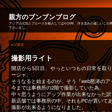
親方のブンブンブログ
アジアの元気とブルースを輸入してはや14年、浮き沈みの激しいこの
下さいまし。
«
試着室
撮影用ライト
開店から5日目、やっといつもの日常を取
ーシャ。
そうなると始まるのが、そう『web怒涛のア
今までは事務所の2階で撮影していた為、
中々思うようにアップ作業が出来なかった訳
新店舗では事務所の中、それもPCが置いて
撮影が出来るようになりました。