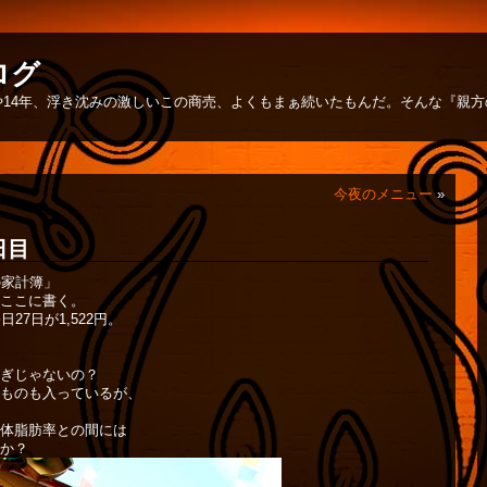
ログ
14年、浮き沈みの激しいこの商売、よくもまぁ続いたもんだ。そんな『親
今夜のメニュー
»
日目
の家計簿」
ここに書く。
今日27日が1,522円。
ぎじゃないの？
ものも入っているが、
体脂肪率との間には
か？