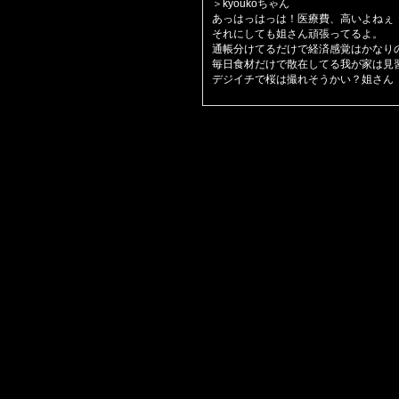
＞kyoukoちゃん
あっはっはっは！医療費、高いよねぇ
それにしても姐さん頑張ってるよ。
通帳分けてるだけで経済感覚はかなり
毎日食材だけで散在してる我が家は見
デジイチで桜は撮れそうかい？姐さん