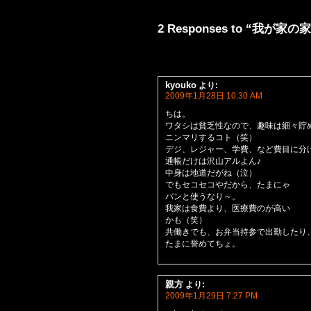
2 Responses to “我が家
kyouko
より:
2009年1月28日 10:30 AM
ちは。
ワタシは貧乏性なので、趣味は細々貯
ニンマリするコト（笑）
デジ、レジャー、学費、など費目に分
通帳だけは沢山アルよん♪
中身は地道だがね（泣）
でもセコセコやだから、たまにゃ
バンと使うなり～。
我家は食費より、医療費のが高い
かも（笑）
共働きでも、お弁当持参で出勤したり
たまに誉めてちょ。
親方
より:
2009年1月29日 7:27 PM