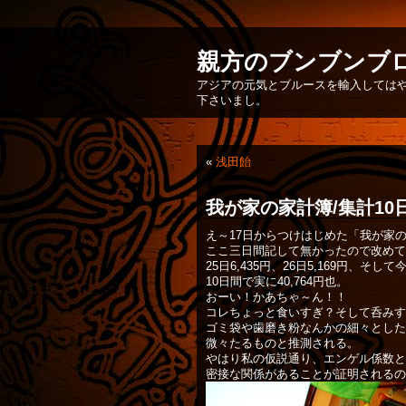
親方のブンブンブ
アジアの元気とブルースを輸入してはや
下さいまし。
«
浅田飴
我が家の家計簿/集計10
え～17日からつけはじめた「我が家
ここ三日間記して無かったので改めて
25日6,435円、26日5,169円、そして
10日間で実に40,764円也。
おーい！かあちゃ～ん！！
コレちょっと食いすぎ？そして呑みす
ゴミ袋や歯磨き粉なんかの細々とした
微々たるものと推測される。
やはり私の仮説通り、エンゲル係数と
密接な関係があることが証明されるの