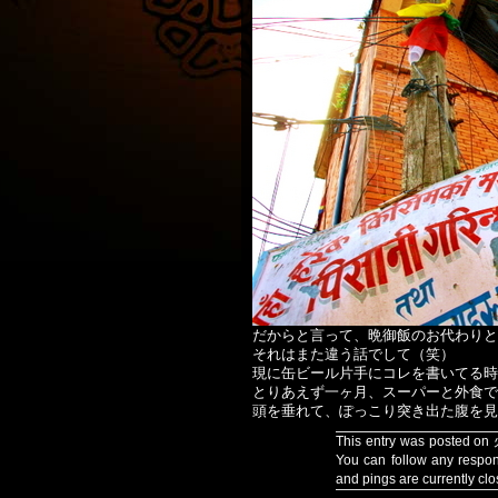
だからと言って、晩御飯のお代わりと
それはまた違う話でして（笑）
現に缶ビール片手にコレを書いてる時点で
とりあえず一ヶ月、スーパーと外食で
頭を垂れて、ぽっこり突き出た腹を見て、
This entry was posted on
You can follow any respon
and pings are currently clo