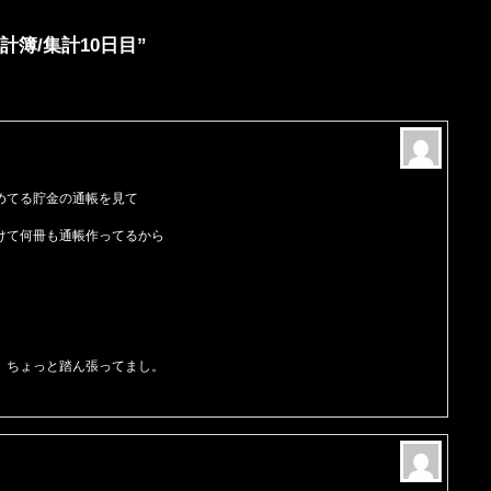
の家計簿/集計10日目”
めてる貯金の通帳を見て
けて何冊も通帳作ってるから
、ちょっと踏ん張ってまし。