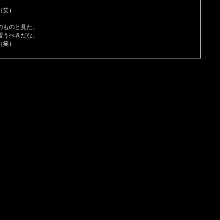
（笑）
のものと見た。
習うべきだな。
（笑）