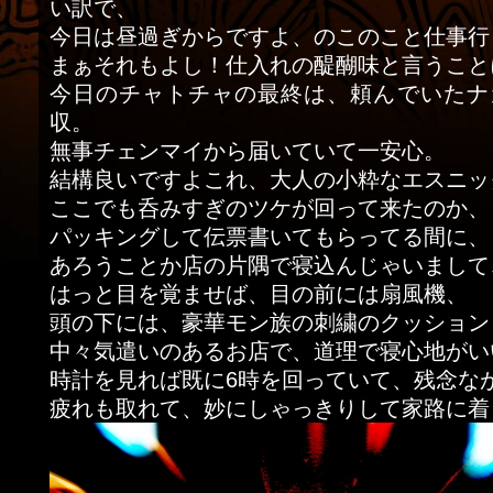
い訳で、
今日は昼過ぎからですよ、のこのこと仕事行
まぁそれもよし！仕入れの醍醐味と言うこと
今日のチャトチャの最終は、頼んでいたナ
収。
無事チェンマイから届いていて一安心。
結構良いですよこれ、大人の小粋なエスニッ
ここでも呑みすぎのツケが回って来たのか、
パッキングして伝票書いてもらってる間に、
あろうことか店の片隅で寝込んじゃいまして
はっと目を覚ませば、目の前には扇風機、
頭の下には、豪華モン族の刺繍のクッション
中々気遣いのあるお店で、道理で寝心地がい
時計を見れば既に6時を回っていて、残念な
疲れも取れて、妙にしゃっきりして家路に着