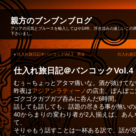
親方のブンブンブログ
アジアの元気とブルースを輸入してはや14年、浮き沈みの激しいこの
下さいまし。
«
仕入れ旅日記＠バンコックVol.3 再会
仕入れ旅日
仕入れ旅日記＠バンコックVol.
むぅ～ちょっとアタマ痛いな。酒が抜けてな
昨夜は
アジアンラティーノ
の店主、ぽんぽこ
ゴクゴクガブガブ呑みに呑んだ6時間。
話しても話しても、話題の尽きる事が無いの
40からまりの変わり者が2人揃えば、あ
て、
そりゃもう話すことは一杯ある訳で、話が