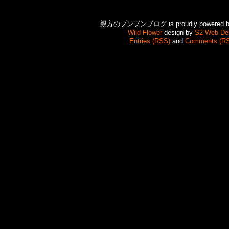
親方のブンブンブログ is proudly powered 
Wild Flower
design by
S2 Web De
Entries (RSS)
and
Comments (R