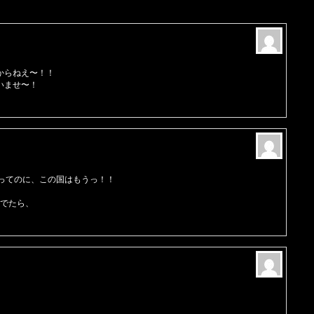
からねえ〜！！
いませ〜！
だってのに、この国はもうっ！！
んでたら、