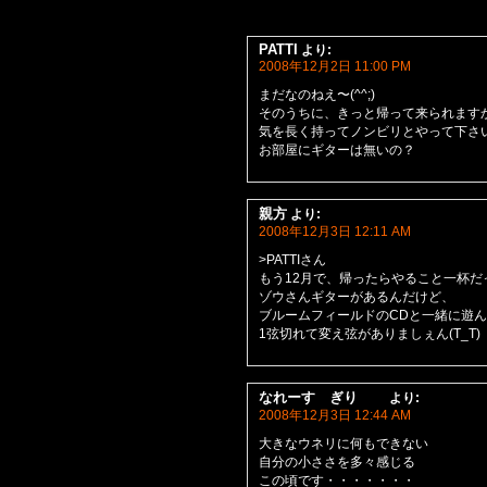
PATTI
より:
2008年12月2日 11:00 PM
まだなのねえ〜(^^;)
そのうちに、きっと帰って来られます
気を長く持ってノンビリとやって下さ
お部屋にギターは無いの？
親方
より:
2008年12月3日 12:11 AM
>PATTIさん
もう12月で、帰ったらやること一杯
ゾウさんギターがあるんだけど、
ブルームフィールドのCDと一緒に遊
1弦切れて変え弦がありましぇん(T_T)
なれーす ぎり
より:
2008年12月3日 12:44 AM
大きなウネリに何もできない
自分の小ささを多々感じる
この頃です・・・・・・・