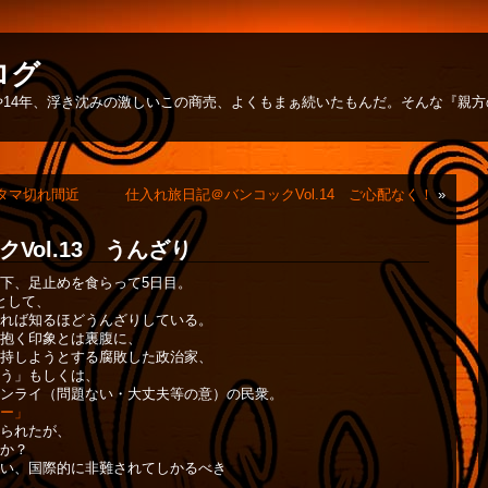
ログ
14年、浮き沈みの激しいこの商売、よくもまぁ続いたもんだ。そんな『親
 タマ切れ間近
仕入れ旅日記＠バンコックVol.14 ご心配なく！
»
Vol.13 うんざり
下、足止めを食らって5日目。
として、
れば知るほどうんざりしている。
抱く印象とは裏腹に、
持しようとする腐敗した政治家、
う」もしくは、
ンライ（問題ない・大丈夫等の意）の民衆。
ー」
られたが、
か？
い、国際的に非難されてしかるべき
。