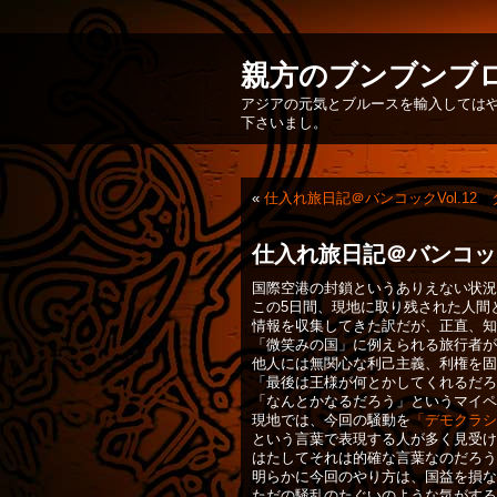
親方のブンブンブ
アジアの元気とブルースを輸入してはや
下さいまし。
«
仕入れ旅日記＠バンコックVol.12
仕入れ旅日記＠バンコック
国際空港の封鎖というありえない状況
この5日間、現地に取り残された人間
情報を収集してきた訳だが、正直、知
「微笑みの国」に例えられる旅行者が
他人には無関心な利己主義、利権を固
「最後は王様が何とかしてくれるだろ
「なんとかなるだろう」というマイペ
現地では、今回の騒動を
「デモクラシ
という言葉で表現する人が多く見受け
はたしてそれは的確な言葉なのだろう
明らかに今回のやり方は、国益を損な
ただの騒乱のたぐいのような気がする