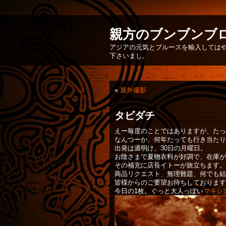
親方のブンブンブ
アジアの元気とブルースを輸入してはや
下さいまし。
«
屋外撮影
タビダチ
えー毎度のことではありますが、たっ
なんつーか、何年たっても行き当たり
出発は週明け、30日の月曜日。
お陰さまで夏物衣料が好調で、在庫が
その補充に店長イトーが旅立ちます。
商品リクエスト、無理難題、何でも結
皆様からのご要望お待ちしておりますm(
今日の1枚。ぐっと大人っぽい
マキシ