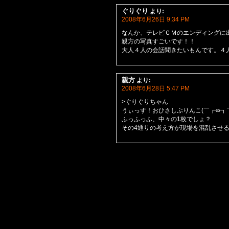
ぐりぐり
より:
2008年6月26日 9:34 PM
なんか、テレビＣＭのエンディングに
親方の写真すごいです！！
大人４人の会話聞きたいもんです。４
親方
より:
2008年6月28日 5:47 PM
>ぐりぐりちゃん
うぃっす！おひさしぶりんこ(￣┏∞┓￣
ふっふっふ、中々の1枚でしょ？
その4通りの考え方が現場を混乱させ