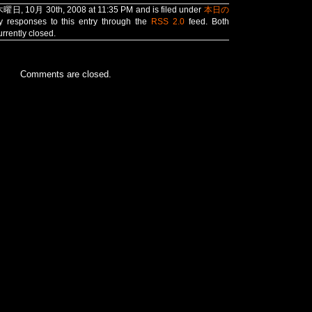
 木曜日, 10月 30th, 2008 at 11:35 PM and is filed under
本日の
y responses to this entry through the
RSS 2.0
feed. Both
rrently closed.
Comments are closed.