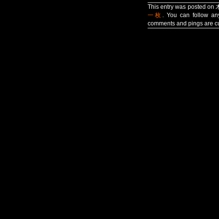
This entry was posted on
一枚
. You can follow an
comments and pings are cu