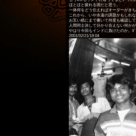
ほとほと疲れる国だと思う。
一体何をどう伝えればオーダーがきち
これから、いや永遠の課題かもしれな
お互い紙にまで書いて何度も確認して
人間同士決して分かり合えない何かが
やはり今回もインドに負けたのか。ｶﾞ
2001/02/21/19:04