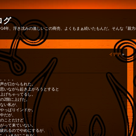
ログ
14年、浮き沈みの激しいこの商売、よくもまぁ続いたもんだ。そんな『親
イデデ
»
。。。。
声が口からもれた。
思いながら起き上がろうとすると
上げちゃってるし。
の2階に上げた。
ない私が、
やっぱりインドか。
中だが、
のことだけど
がって来ていない。
疲れるのでやめにするが、
に、いまだにこれだ。