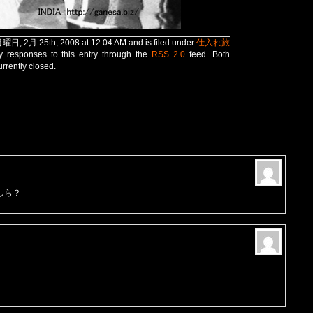
月曜日, 2月 25th, 2008 at 12:04 AM and is filed under
仕入れ旅
y responses to this entry through the
RSS 2.0
feed. Both
rrently closed.
しら？