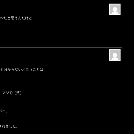
ｬﾝだと思うんだけど…
ても分からないと言うことは、
。
、マジで（笑）
バー、
されました。