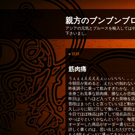
親方のブンブンブ
アジアの元気とブルースを輸入してはや
下さいまし。
«
祝杯
筋肉痛
うぇぇぇええええぇぃぃいいい。。。
今朝目が覚めると、えたいの知れない
昨夜調子に乗って飲みすぎたかな、と
全身これ見事な筋肉痛、腰なんか悲鳴
昨日は、１㌧ほど入ってきた荷物を店
普段はまったくと言っていいほど動か
久しぶりに額に汗して働いた。原因は
今日でほぼ検品は終了して現在品出し
やっぱりというかなんというか、毎度
オーダーした商品がオーダー通りに上
詳しく書くのは、思い出しただけでも
もう8年もインドに通ってるというの