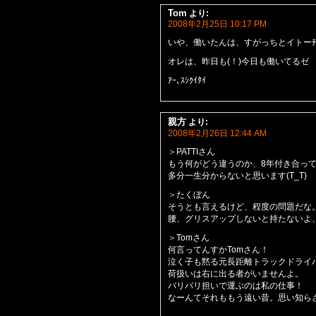
Tom
より:
2008年2月25日 10:17 PM
いや、働いたんは、すがっちとイトーﾁ
オレは、昨日も(！)今日も働いてるゼ
ｱｰ､ｽｼｸｲﾀｲ
親方
より:
2008年2月26日 12:44 AM
＞PATTIさん
もう何がどう違うのか、8年付き合っ
多分一生分からないと思います(T_T)
＞たくぼん
そうとも言えるけど、程度の問題だな
腰、グリスアップしないと持たないよ
＞Tomさん
何言ってんすかTomさん！
泣く子も黙る元長距離トラックドライ
荷扱いは右に出る者がいませんよ。
バリバリ担いで運ぶのは私の仕事！
なーんてそれももう遠い昔。思い知ら