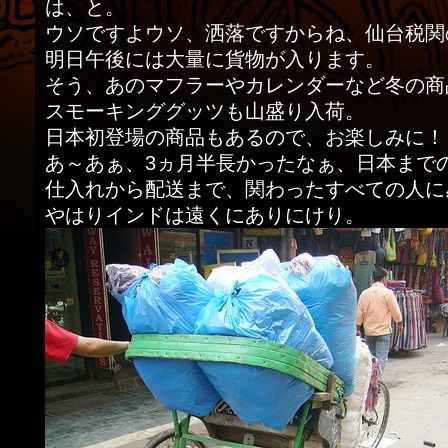
は、と。
ウソですよウソ、洒落ですからね、仙台税関
明日午後には大量に貨物が入ります。
そう、あのマフラーやカレンダーなど冬の商品満
スモーキンググッツも山盛り入荷。
日本初登場の商品もあるので、お楽しみに！
あ～あぁ、3ヵ月半長かったなぁ、日本まで
仕入れから配送まで、関わったすべての人に
やはりインドは遠くにありにけり。