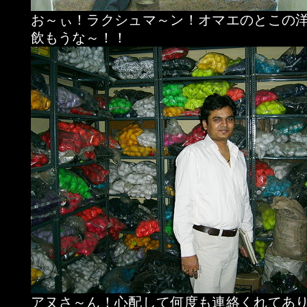
お～ぃ！ラクシュマ～ン！オマエのとこの
飲もうな～！！
アヌさ～ん！心配して何度も連絡くれてあ