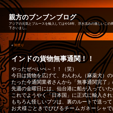
親方のブンブンブログ
アジアの元気とブルースを輸入してはや14年、浮き沈みの激しいこの
下さいまし。
«
卸売り
インドの貨物無事通関！！
やったぜべいべ～！！（笑）
今日は貨物を広げて、わんわん（麻薬犬）の
たった今通関業者さんから「無事通関完了」
先週の金曜日には、仙台港に船が入っていた
これでようやく「日本国」に正式に輸入され
もちろん怪しいブツは、裏のルートで送って
お犬様ごときでびびるチームガネーシャで