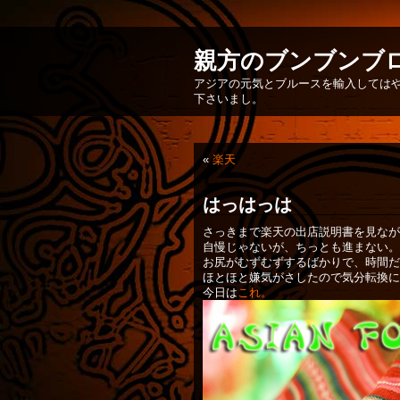
親方のブンブンブ
アジアの元気とブルースを輸入してはや
下さいまし。
«
楽天
はっはっは
さっきまで楽天の出店説明書を見なが
自慢じゃないが、ちっとも進まない。
お尻がむずむずするばかりで、時間だ
ほとほと嫌気がさしたので気分転換に
今日は
これ。