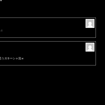
”
い！
思うガネーシャ流ｗ