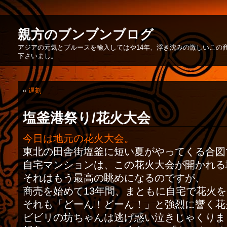
親方のブンブンブログ
アジアの元気とブルースを輸入してはや14年、浮き沈みの激しいこの
下さいまし。
«
遅刻
塩釜港祭り/花火大会
今日は地元の花火大会。
東北の田舎街塩釜に短い夏がやってくる合図
自宅マンションは、この花火大会が開かれる
それはもう最高の眺めになるのですが、
商売を始めて13年間、まともに自宅で花火を
それも「どーん！どーん！」と強烈に響く花
ビビリの坊ちゃんは逃げ惑い泣きじゃくりま