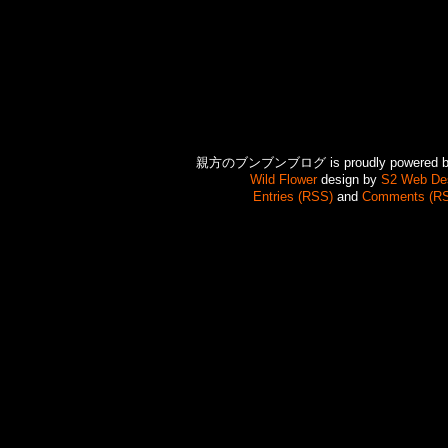
親方のブンブンブログ is proudly powered 
Wild Flower
design by
S2 Web De
Entries (RSS)
and
Comments (R