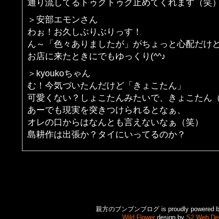
通り流してるトゥクトゥク止めてくれます（笑
＞安部エモンさん
わぉ！お久しぶりぶりっす！
ん～「色々ありましたが」がちょっと心配だけ
お店に来たときにでもゆっくり(^^♪
＞kyoukoちゃん
む！今気づいたんだけど「きょこたん」
可愛くない？しょこたんみたいで、きょこたん
あーでも現実を突きつけられるとなぁ、
オレの口からはなんとも言えないなぁ（笑）
島耕作は出張か？タイにいってるのか？
親方のブンブンブログ is proudly powered 
Wild Flower
design by
S2 Web De