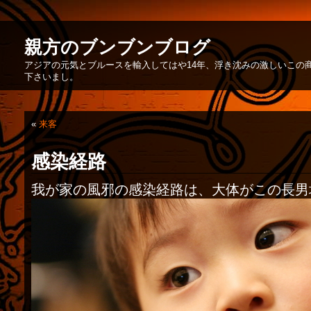
親方のブンブンブログ
アジアの元気とブルースを輸入してはや14年、浮き沈みの激しいこの
下さいまし。
«
来客
感染経路
我が家の風邪の感染経路は、大体がこの長男