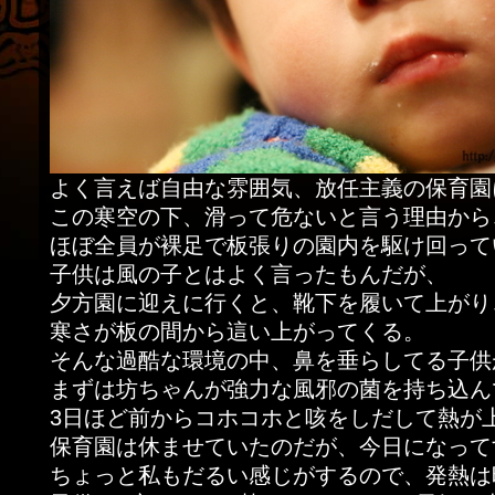
よく言えば自由な雰囲気、放任主義の保育園
この寒空の下、滑って危ないと言う理由から
ほぼ全員が裸足で板張りの園内を駆け回って
子供は風の子とはよく言ったもんだが、
夕方園に迎えに行くと、靴下を履いて上がり
寒さが板の間から這い上がってくる。
そんな過酷な環境の中、鼻を垂らしてる子供
まずは坊ちゃんが強力な風邪の菌を持ち込ん
3日ほど前からコホコホと咳をしだして熱が
保育園は休ませていたのだが、今日になって
ちょっと私もだるい感じがするので、発熱は