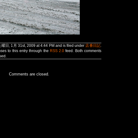
土曜日, 1月 31st, 2009 at 4:44 PM and is filed under
店番日記
.
ses to this entry through the
RSS 2.0
feed. Both comments
sed.
Comments are closed.