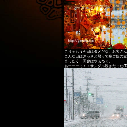
こりゃもう今日はダメだな、お客さん
こんな日はさっさと帰って晩ご飯の支
まったく、田舎はやぁねぇ。
あーーーっ！！サンダル履きだった(To