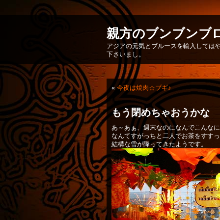
親方のブンブンブ
アジアの元気とブルースを輸入してはや
下さいまし。
«
今夜は焼肉☆ブギ♪
もう閉めちゃおうかな
あ～あぁ、週末なのになんでこんなに
なんてすがっちと二人でお茶をすすっ
結構な雪が降ってきたようです。