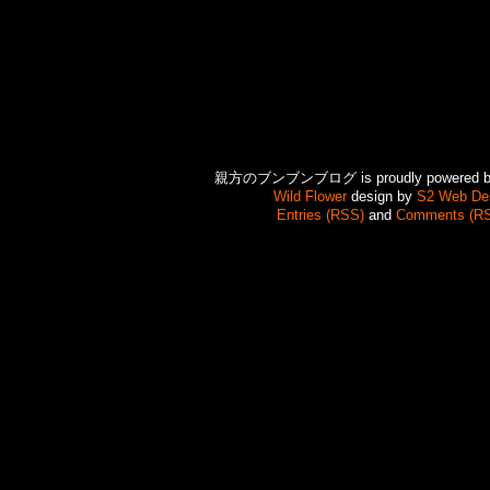
親方のブンブンブログ is proudly powered 
Wild Flower
design by
S2 Web De
Entries (RSS)
and
Comments (R