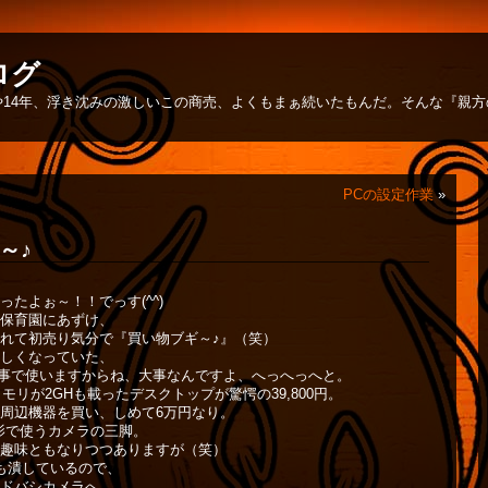
ログ
14年、浮き沈みの激しいこの商売、よくもまぁ続いたもんだ。そんな『親
PCの設定作業
»
～♪
たよぉ～！！でっす(^^)
保育園にあずけ、
れて初売り気分で『買い物ブギ～♪』（笑）
しくなっていた、
仕事で使いますからね、大事なんですよ、へっへっへと。
Hに、メモリが2GHも載ったデスクトップが驚愕の39,800円。
周辺機器を買い、しめて6万円なり。
影で使うカメラの三脚。
趣味ともなりつつありますが（笑）
も潰しているので、
ドバシカメラへ。