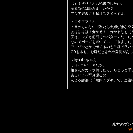
おぉ！ぎりさんも読書でしたか。
藤原新也は読みましたか？
アジア好きにも超オススメっすよ。
＞コタママさん
＞５分もいないで私たち夫婦が嫌な空
あはははは！分かる！！分かるなぁ（
実は、ウチも前回そのパターンだった
なのでボーズを置いていって来ました
アマゾンとかでポチるのも手軽で良い
CDも本も、お店だと思わぬ発見があった
＞kyoukoちゃん
むぅ～ついに来たか。
姐さんがカメラ持ったら、ちょっと手
楽しいよ～写真撮るの。
んじゃ詳細は「焼肉☆ブギ」で。連絡
親方のブンブンブ
Wi