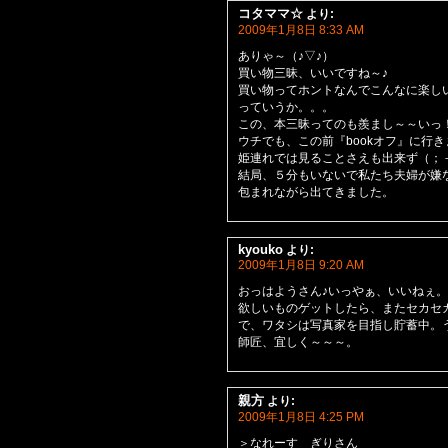
コタママ☆
より:
2009年1月8日 8:33 AM
ありゃ～（♪▽♪）
買い物三昧、いいですね～♪
買い物ってホントなんでこんなに楽し
っていうか。。。
この、本三昧ってのも羨まし～～いっ
ウチでも、この前『bookオフ』に行
姫連れでは見ることさえも出来ず（；
結局、５分もいないで私たち夫婦が嫌
包まれながら出てきました。
kyouko
より:
2009年1月8日 9:20 AM
おっはようさん♪いっやぁ、いいねぇ
欲しいものゲットしたら、またセカセ
で、ワタシは写真家を目指し貯蓄中。
師匠、宜しく～～～。
親方
より:
2009年1月8日 4:25 PM
＞なれーす ぎりさん