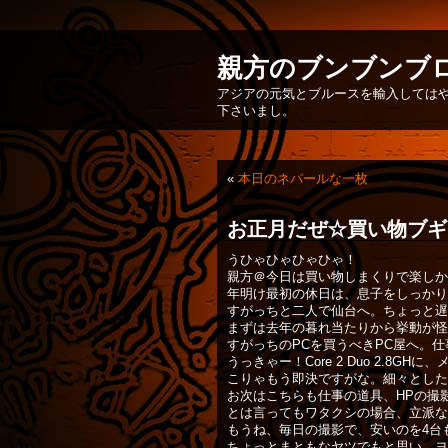
親方のブンブンブ
アジアの元気とブルースを輸入してはや
下さいまし。
«
本日のネパールな一枚
お正月だぜ☆買い物ブギ
うひゃひゃひゃひゃ！
親方＠今日は買い物しまくりで楽しかっ
年明け最初の休日は、息子をしっかり
すがっちと二人で仙台へ。ちょっと遅
まずは去年の暮れ当たりから挙動が怪
すがっちのPCを買うべきPC屋へ。
うっきゃー！Core 2 Duo 2.8G
こりゃもう即決ですがな。細々とした
お次はこちらも仕事の道具、HPの撮
とは言ってもワタクシの場合、立派な
もうね、毎日の撮影で、安いのを4台
ちょっとまともなヤツでもと思い、ヨ