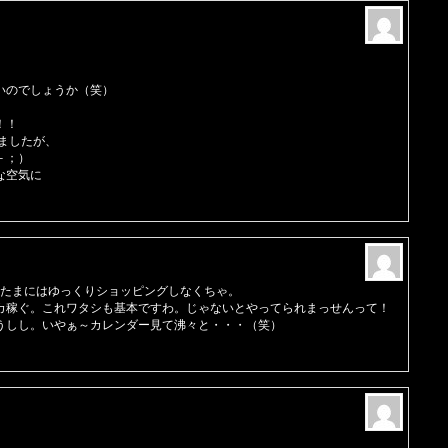
いのでしょうか（笑）
！！
きましたが、
－；）
な空気に
。たまにはゆっくりショッピングしなくちゃ。
カ稼ぐ。これワタシも基本ですわ。じゃないとやってられまっせんって！
うしし。いやぁ～カレンダー見て沸々と・・・（笑）