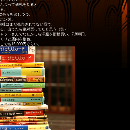
んつって値札を見ると
ビる。
に色々相談しつつ、
ーボン製。
前後はまだ発売されてない様で、
る。出てたら絶対買ってたと思う（笑）
ットさんでなぜかしら洋服を衝動買い、7,800円。
くりと店内を物色。
でも15,000円ぐらい。