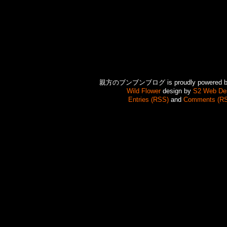
親方のブンブンブログ is proudly powered 
Wild Flower
design by
S2 Web De
Entries (RSS)
and
Comments (R