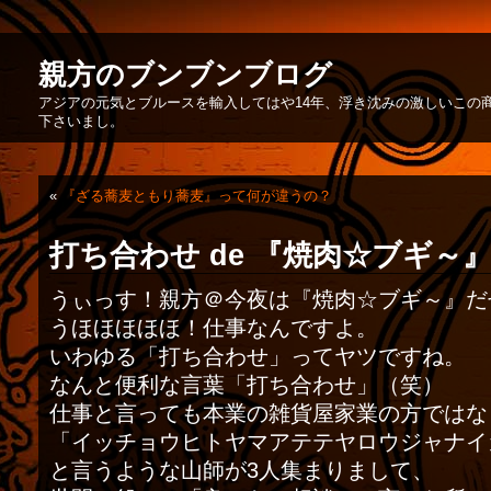
親方のブンブンブログ
アジアの元気とブルースを輸入してはや14年、浮き沈みの激しいこの
下さいまし。
«
『ざる蕎麦ともり蕎麦』って何が違うの？
打ち合わせ de 『焼肉☆ブギ～
うぃっす！親方＠今夜は『焼肉☆ブギ～』だぜ
うほほほほほ！仕事なんですよ。
いわゆる「打ち合わせ」ってヤツですね。
なんと便利な言葉「打ち合わせ」（笑）
仕事と言っても本業の雑貨屋家業の方ではな
「イッチョウヒトヤマアテテヤロウジャナイ
と言うような山師が3人集まりまして、