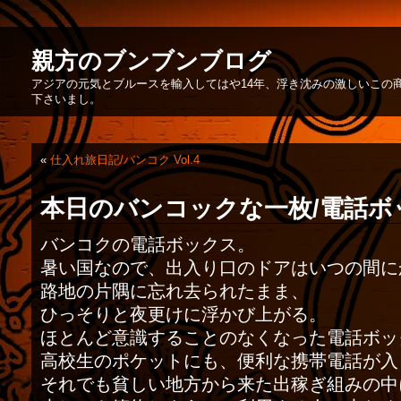
親方のブンブンブログ
アジアの元気とブルースを輸入してはや14年、浮き沈みの激しいこの
下さいまし。
«
仕入れ旅日記/バンコク Vol.4
本日のバンコックな一枚/電話ボ
バンコクの電話ボックス。
暑い国なので、出入り口のドアはいつの間に
路地の片隅に忘れ去られたまま、
ひっそりと夜更けに浮かび上がる。
ほとんど意識することのなくなった電話ボッ
高校生のポケットにも、便利な携帯電話が入
それでも貧しい地方から来た出稼ぎ組みの中