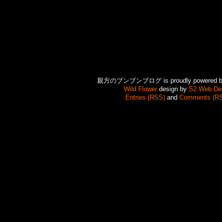
親方のブンブンブログ is proudly powered 
Wild Flower
design by
S2 Web De
Entries (RSS)
and
Comments (R