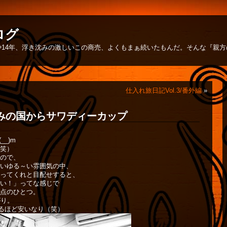
ログ
14年、浮き沈みの激しいこの商売、よくもまぁ続いたもんだ。そんな『親
仕入れ旅日記Vol.3/番外編
»
微笑みの国からサワディーカップ
_)m
笑）
ので、
いゆる～い雰囲気の中、
ってくれと目配せすると、
い！」ってな感じで
点のひとつ。
がり。
出るほど安いなり（笑）