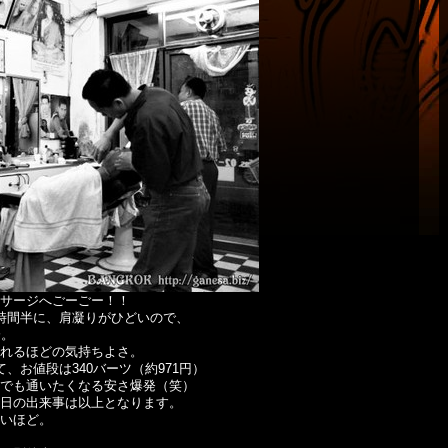
サージへごーごー！！
時間半に、肩凝りがひどいので、
分。
れるほどの気持ちよさ。
、お値段は340バーツ（約971円）
でも通いたくなる安さ爆発（笑）
日の出来事は以上となります。
いほど。