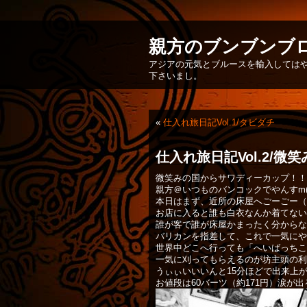
親方のブンブンブ
アジアの元気とブルースを輸入してはや
下さいまし。
«
仕入れ旅日記Vol.1/タビダチ
仕入れ旅日記Vol.2/
微笑みの国からサワディーカップ！！
親方＠いつものバンコックでやんすm(_
本日はまず、近所の床屋へごーごー（
お店に入ると誰も白衣なんか着てない
誰が客で誰が床屋かまったく分からな
バリカンを指差して、これで一気にや
世界中どこへ行っても「へいばっちこ
一気に刈ってもらえるのが坊主頭の利
うぃぃいいいんと15分ほどで出来上
お値段は60バーツ（約171円）涙が