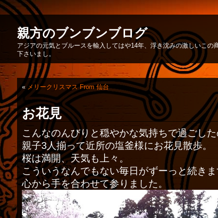
親方のブンブンブログ
アジアの元気とブルースを輸入してはや14年、浮き沈みの激しいこの
下さいまし。
«
メリークリスマス From 仙台
お花見
こんなのんびりと穏やかな気持ちで過ごした
親子3人揃って近所の塩釜様にお花見散歩。
桜は満開、天気も上々。
こういうなんでもない毎日がずーっと続きますよ
心から手を合わせて参りました。