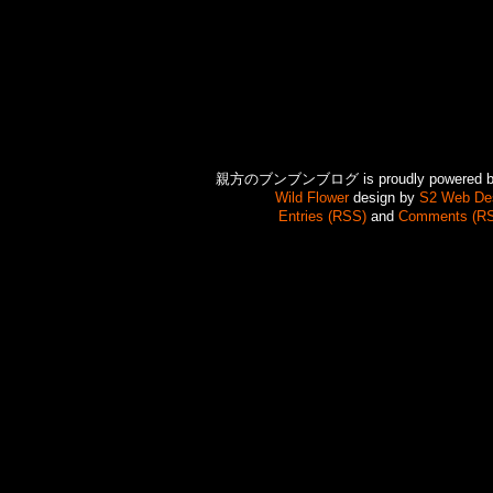
親方のブンブンブログ is proudly powered 
Wild Flower
design by
S2 Web De
Entries (RSS)
and
Comments (R