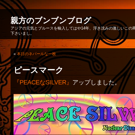
親方のブンブンブログ
アジアの元気とブルースを輸入してはや14年、浮き沈みの激しいこの
下さいまし。
«
本日のネパールな一枚
ピースマーク
『PEACEなSILVER』
アップしました。