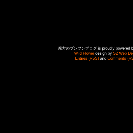
親方のブンブンブログ is proudly powered 
Wild Flower
design by
S2 Web De
Entries (RSS)
and
Comments (R